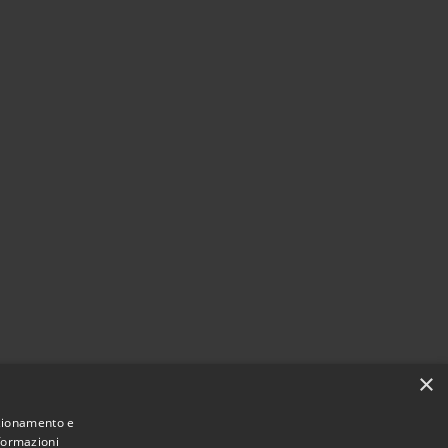
×
nzionamento e
nformazioni