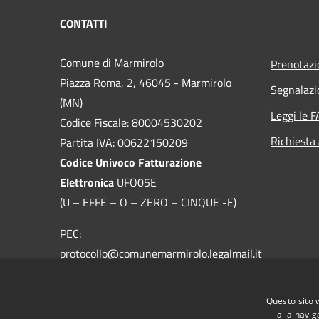
CONTATTI
Comune di Marmirolo
Prenotaz
Piazza Roma, 2, 46045 - Marmirolo
Segnalazi
(MN)
Leggi le 
Codice Fiscale: 80004530202
Richiesta
Partita IVA: 00622150209
Codice Univoco Fatturazione
Elettronica
UFO05E
(U – EFFE – O – ZERO – CINQUE -E)
PEC:
protocollo@comunemarmirolo.legalmail.it
Email:
protocollo@comune.marmirolo.mn.it
Questo sito 
Centralino Unico: 0376.298511
alla navig