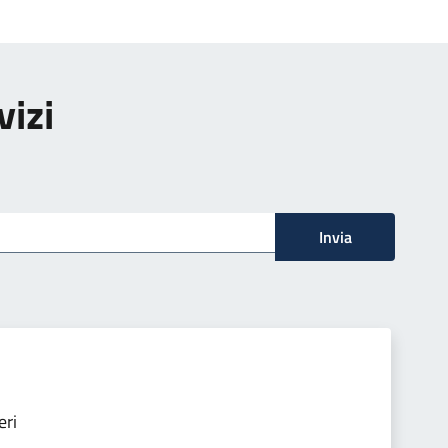
vizi
Invia
eri