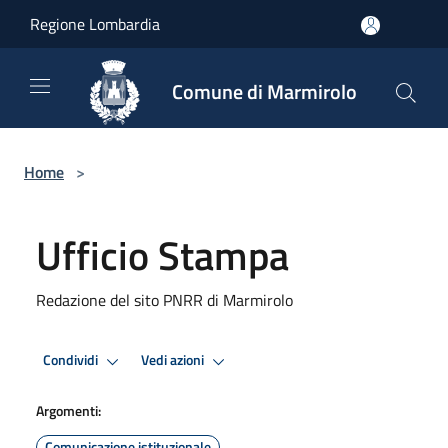
Salta al contenuto principale
Regione Lombardia
Comune di Marmirolo
Home
>
Ufficio Stampa
Redazione del sito PNRR di Marmirolo
Condividi
Vedi azioni
Argomenti:
Comunicazione istituzionale