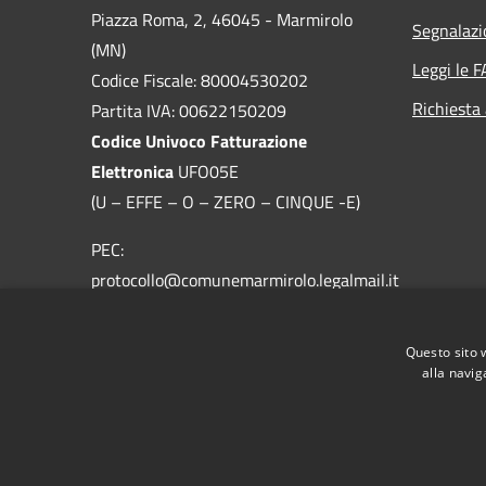
Piazza Roma, 2, 46045 - Marmirolo
Segnalazi
(MN)
Leggi le 
Codice Fiscale: 80004530202
Richiesta
Partita IVA: 00622150209
Codice Univoco Fatturazione
Elettronica
UFO05E
(U – EFFE – O – ZERO – CINQUE -E)
PEC:
protocollo@comunemarmirolo.legalmail.it
Email:
protocollo@comune.marmirolo.mn.it
Questo sito 
Centralino Unico: 0376.298511
alla navig