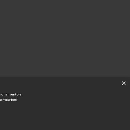
×
nzionamento e
nformazioni