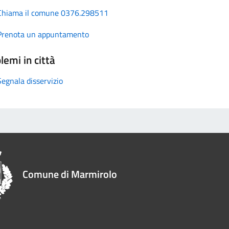
Chiama il comune 0376.298511
Prenota un appuntamento
lemi in città
Segnala disservizio
Comune di Marmirolo