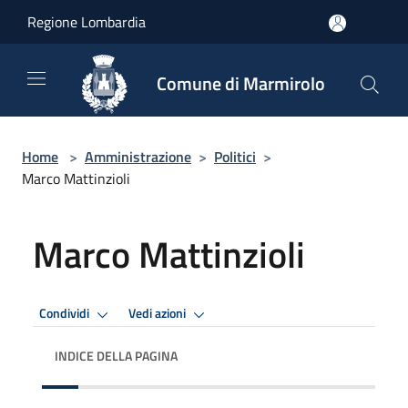
Salta al contenuto principale
Regione Lombardia
Comune di Marmirolo
Home
>
Amministrazione
>
Politici
>
Marco Mattinzioli
Marco Mattinzioli
Condividi
Vedi azioni
INDICE DELLA PAGINA