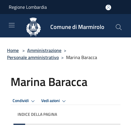
Salta al contenuto principale
Regione Lombardia
Comune di Marmirolo
Home
>
Amministrazione
>
Personale amministrativo
>
Marina Baracca
Marina Baracca
Condividi
Vedi azioni
INDICE DELLA PAGINA