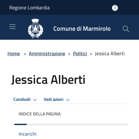
Salta al contenuto principale
Regione Lombardia
Comune di Marmirolo
Home
>
Amministrazione
>
Politici
>
Jessica Alberti
Jessica Alberti
Condividi
Vedi azioni
INDICE DELLA PAGINA
Incarichi