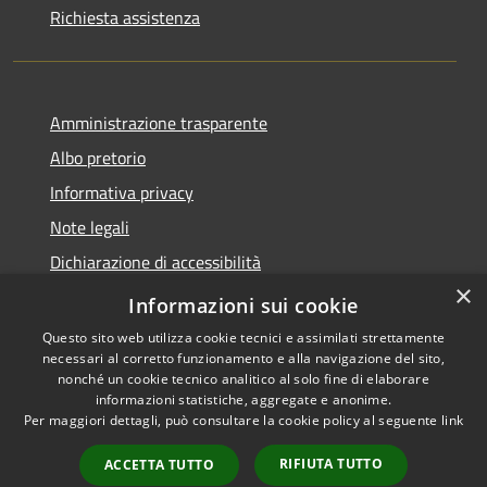
Richiesta assistenza
Amministrazione trasparente
Albo pretorio
Informativa privacy
Note legali
Dichiarazione di accessibilità
×
Obiettivi di accessibilità
Informazioni sui cookie
Questo sito web utilizza cookie tecnici e assimilati strettamente
necessari al corretto funzionamento e alla navigazione del sito,
nonché un cookie tecnico analitico al solo fine di elaborare
informazioni statistiche, aggregate e anonime.
RSS
Copyright © 2026 • Comune di
Per maggiori dettagli, può consultare la cookie policy al seguente
link
Accessibilità
Marmirolo • Powered by
Privacy
Municipium
Accesso
•
RIFIUTA TUTTO
ACCETTA TUTTO
Cookie
redazione