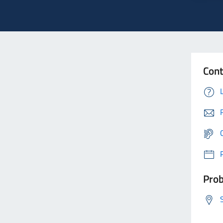
Cont
Prob