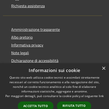
Richiesta assistenza
Amministrazione trasparente
Albo pretorio
Informativa privacy
Note legali
Dichiarazione di accessibilità
×
Obiettivi di accessibilità
Informazioni sui cookie
Questo sito web utilizza cookie tecnici e assimilati strettamente
necessari al corretto funzionamento e alla navigazione del sito,
nonché un cookie tecnico analitico al solo fine di elaborare
informazioni statistiche, aggregate e anonime.
RSS
Copyright © 2026 • Comune di
Per maggiori dettagli, può consultare la cookie policy al seguente
link
Accessibilità
Marmirolo • Powered by
Privacy
Municipium
Accesso
•
RIFIUTA TUTTO
ACCETTA TUTTO