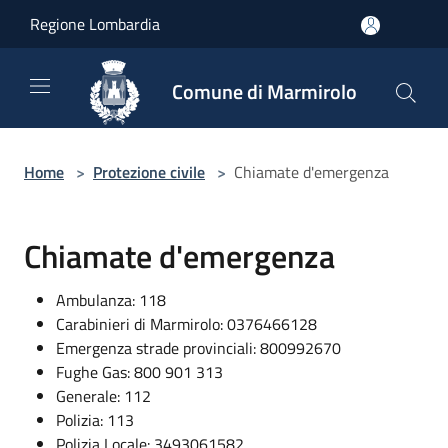
Salta al contenuto principale
Regione Lombardia
Comune di Marmirolo
Home
>
Protezione civile
>
Chiamate d'emergenza
Chiamate d'emergenza
Ambulanza: 118
Carabinieri di Marmirolo: 0376466128
Emergenza strade provinciali: 800992670
Fughe Gas: 800 901 313
Generale: 112
Polizia: 113
Polizia Locale: 3493061582