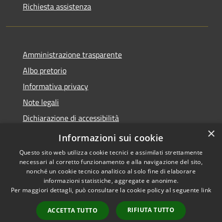
Richiesta assistenza
Amministrazione trasparente
Albo pretorio
Informativa privacy
Note legali
Dichiarazione di accessibilità
×
Obiettivi di accessibilità
Informazioni sui cookie
Questo sito web utilizza cookie tecnici e assimilati strettamente
necessari al corretto funzionamento e alla navigazione del sito,
nonché un cookie tecnico analitico al solo fine di elaborare
informazioni statistiche, aggregate e anonime.
RSS
Copyright © 2026 • Comune di
Per maggiori dettagli, può consultare la cookie policy al seguente
link
Accessibilità
Marmirolo • Powered by
Privacy
Municipium
Accesso
•
RIFIUTA TUTTO
ACCETTA TUTTO
Cookie
redazione