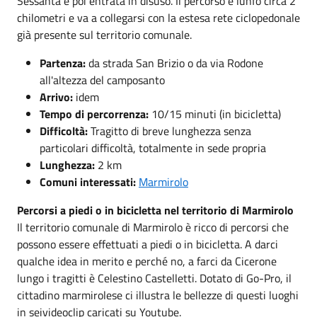
Sessanta e poi entrata in disuso. Il percorso è lunfo circa 2
chilometri e va a collegarsi con la estesa rete ciclopedonale
già presente sul territorio comunale.
Partenza:
da strada San Brizio o da via Rodone
all'altezza del camposanto
Arrivo:
idem
Tempo di percorrenza:
10/15 minuti (in bicicletta)
Difficoltà:
Tragitto di breve lunghezza senza
particolari difficoltà, totalmente in sede propria
Lunghezza:
2 km
Comuni interessati:
Marmirolo
Percorsi a piedi o in bicicletta nel territorio di Marmirolo
Il territorio comunale di Marmirolo è ricco di percorsi che
possono essere effettuati a piedi o in bicicletta. A darci
qualche idea in merito e perché no, a farci da Cicerone
lungo i tragitti è Celestino Castelletti. Dotato di Go-Pro, il
cittadino marmirolese ci illustra le bellezze di questi luoghi
in seivideoclip caricati su Youtube.