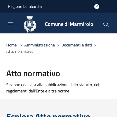
Salta al contenuto principale
Regione Lombardia
Comune di Marmirolo
Home
>
Amministrazione
>
Documenti e dati
>
Atto normativo
Atto normativo
Sezione dedicata alla pubblicazione dello statuto, dei
regolamenti dell'Ente e altre norme
Esplora Atto normativo